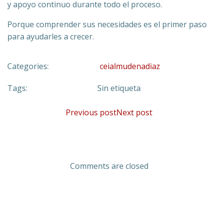
y apoyo continuo durante todo el proceso.
Porque comprender sus necesidades es el primer paso
para ayudarles a crecer.
Categories:
ceialmudenadiaz
Tags:
Sin etiqueta
Navegación
Navegación
Previous post
Next post
por
por
las
las
entradas
entradas
Comments are closed