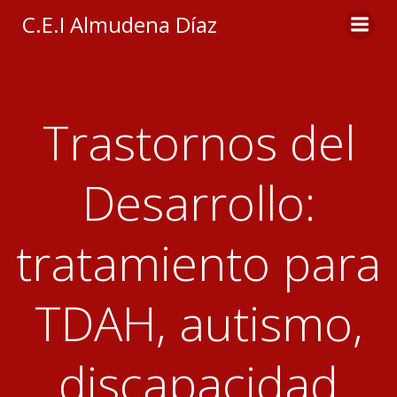
Saltar
C.E.I Almudena Díaz
al
contenido
Trastornos del
Desarrollo:
tratamiento para
TDAH, autismo,
discapacidad