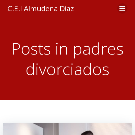
Saltar
C.E.I Almudena Díaz
al
contenido
Posts in padres
divorciados