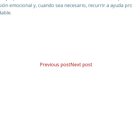
ión emocional y, cuando sea necesario, recurrir a ayuda pr
dable.
Navegación
Navegación
Previous post
Next post
por
por
las
las
entradas
entradas